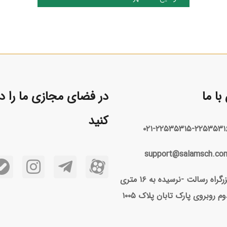
ا ما
در فضای مجازی ما را دن
کنید
۰۲۱-۲۲۵۳۵۳۱۵-۲۲۵۳۵۳۱
support@salamsch.co
بزرگراه رسالت -نرسیده به ۱۶ متری
وم روبروی پارک تابان پلاک ۱۰۰۵