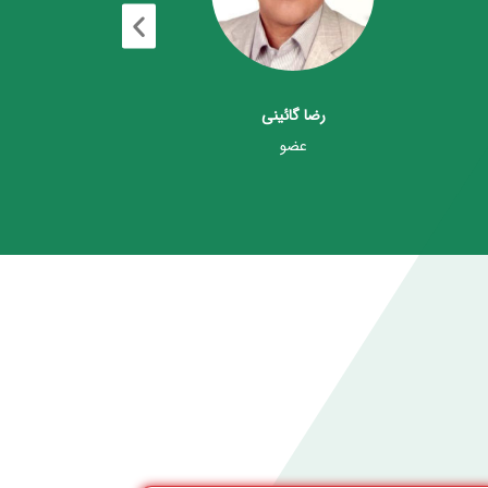
معصومه قاسمی
عضو