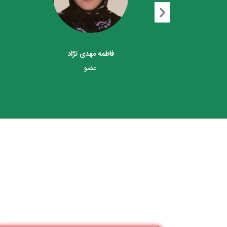
فاطمه مهدی نژاد
داوود زارع
عضو
عضو