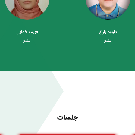
فهیمه خدایی
رضا گائینی
عضو
عضو
جلسات