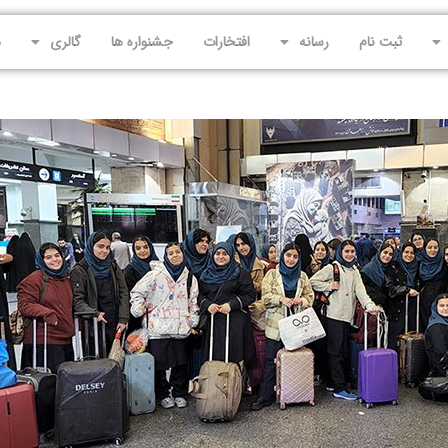
ثبت نام
رسانه
افتخارات
جشنواره ها
گالری
د