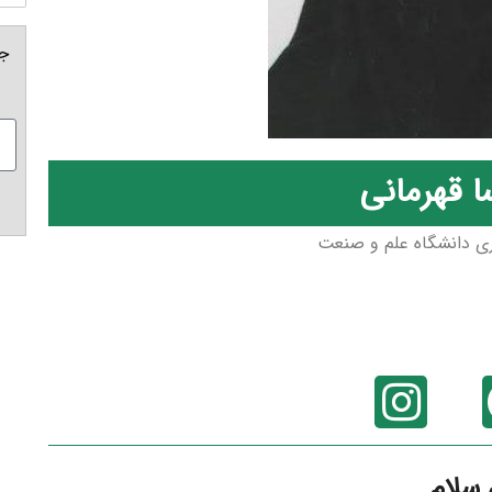
جه
 قهرمانی
 سلام