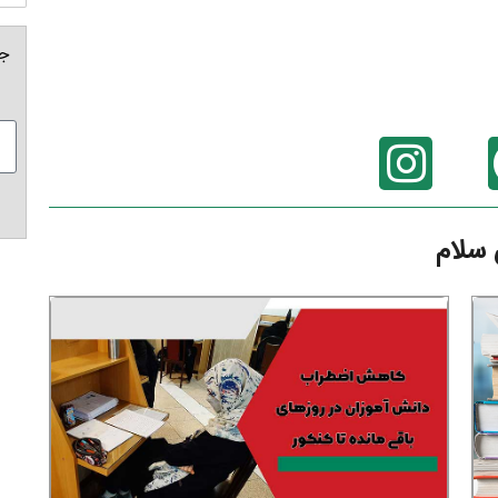
جه
 سلام