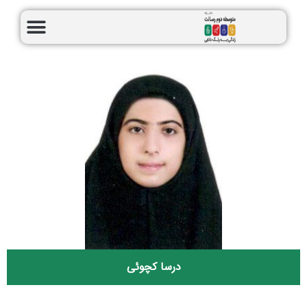
درسا کچوئی