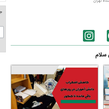
جه
 سلام