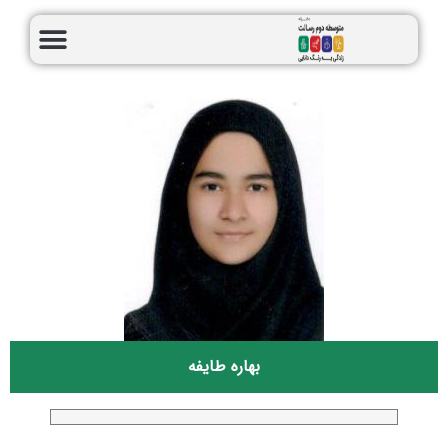
بهاره طایفه